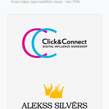
Visas mājas lapā norādītās cenas - bez PVN.