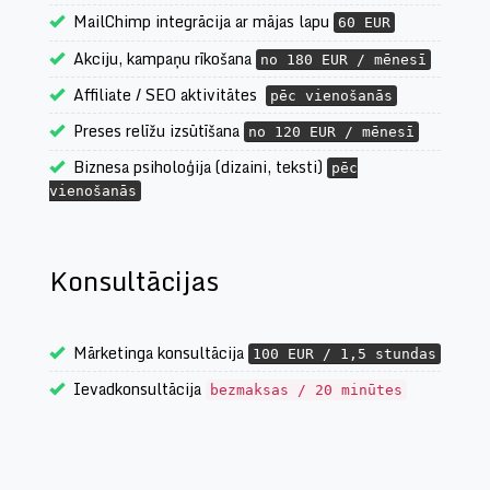
MailChimp integrācija ar mājas lapu
60 EUR
Akciju, kampaņu rīkošana
no 180 EUR / mēnesī
Affiliate / SEO aktivitātes
pēc vienošanās
Preses relīžu izsūtīšana
no 120 EUR / mēnesī
Biznesa psiholoģija (dizaini, teksti)
pēc
vienošanās
Konsultācijas
Mārketinga konsultācija
100 EUR / 1,5 stundas
Ievadkonsultācija
bezmaksas / 20 minūtes