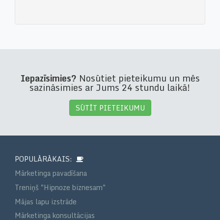
Iepazīsimies?
Nosūtiet pieteikumu un mēs
sazināsimies ar Jums 24 stundu laikā!
SŪTĪT PIETEIKUMU
POPULĀRĀKAIS:
Mārketinga pavadīšana
Treniņš "Hipnoze biznesam"
Mājas lapu izstrāde
Mārketinga konsultācijas