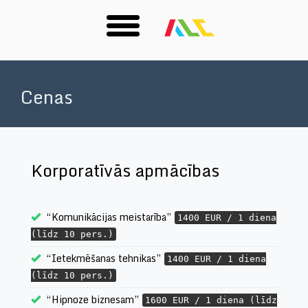
Skip
to
Cenas
main
content
Korporatīvās apmācības
“Komunikācijas meistarība”
1400 EUR / 1 diena
(līdz 10 pers.)
“Ietekmēšanas tehnikas”
1400 EUR / 1 diena
(līdz 10 pers.)
“Hipnoze biznesam”
1600 EUR / 1 diena (līdz