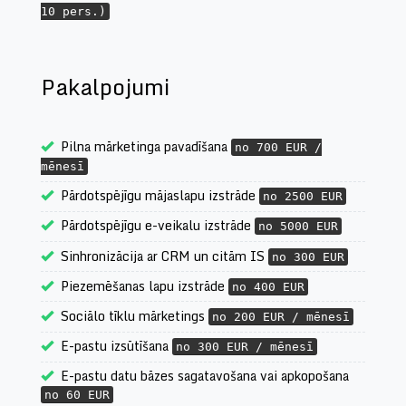
10 pers.)
Pakalpojumi
Pilna mārketinga pavadīšana
no 700 EUR /
mēnesī
Pārdotspējīgu mājaslapu izstrāde
no 2500 EUR
Pārdotspējīgu e-veikalu izstrāde
no 5000 EUR
Sinhronizācija ar CRM un citām IS
no 300 EUR
Piezemēšanas lapu izstrāde
no 400 EUR
Sociālo tīklu mārketings
no 200 EUR / mēnesī
E-pastu izsūtīšana
no 300 EUR / mēnesī
E-pastu datu bāzes sagatavošana vai apkopošana
no 60 EUR