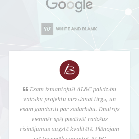
Marks
Esam izmantojuši AL&C palīdzību
Tarvids
vairāku projektu virzīšanai tirgū, un
esam gandarīti par sadarbību. Dmitrijs
vienmēr spēj piedāvāt radošus
risinājumus augstā kvalitātē. Plānojam
arī turpmāk izmantot AL&C