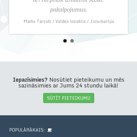
pakalpojumus.
Marks Tarvids
/
Valdes loceklis
/
Interbaltija
Iepazīsimies?
Nosūtiet pieteikumu un mēs
sazināsimies ar Jums 24 stundu laikā!
SŪTĪT PIETEIKUMU
POPULĀRĀKAIS: