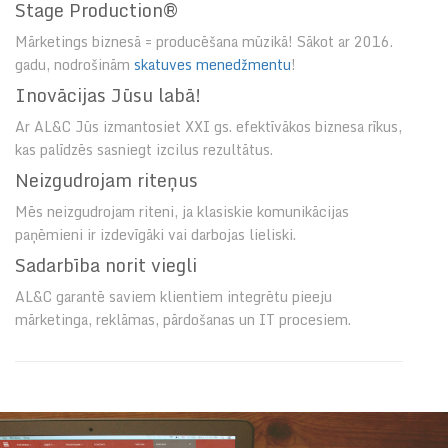
Stage Production®
Mārketings biznesā = producēšana mūzikā! Sākot ar 2016.
gadu, nodrošinām
skatuves menedžmentu
!
Inovācijas Jūsu labā!
Ar AL&C Jūs izmantosiet XXI gs. efektīvākos biznesa rīkus,
kas palīdzēs sasniegt izcilus rezultātus.
Neizgudrojam riteņus
Mēs neizgudrojam riteni, ja klasiskie komunikācijas
paņēmieni ir izdevīgāki vai darbojas lieliski.
Sadarbība norit viegli
AL&C garantē saviem klientiem integrētu pieeju
mārketinga, reklāmas, pārdošanas un IT procesiem.