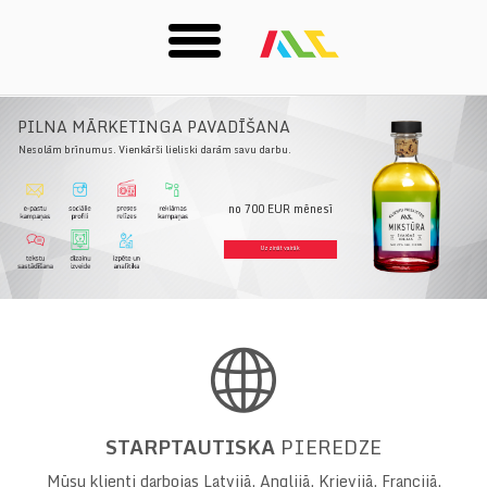
Skip
PILNA MĀRKETINGA PAVADĪŠANA
to
Nesolām brīnumus. Vienkārši lieliski darām savu darbu.
main
content
no 700 EUR mēnesī
Uzzināt vairāk
STARPTAUTISKA
PIEREDZE
Mūsu klienti darbojas Latvijā, Anglijā, Krievijā, Francijā,