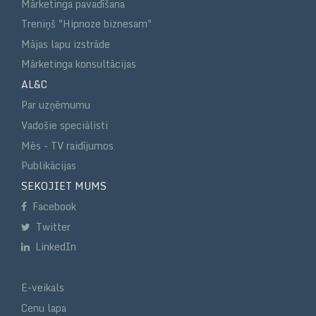
Mārketinga pavadīšana
Treniņš "Hipnoze biznesam"
Mājas lapu izstrāde
Mārketinga konsultācijas
AL&C
Par uzņēmumu
Vadošie speciālisti
Mēs - TV raidījumos
Publikācijas
SEKOJIET MUMS
Facebook
Twitter
LinkedIn
E-veikals
Cenu lapa