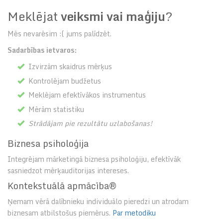
Meklējat
veiksmi vai maģiju
?
Mēs nevarēsim :( jums palīdzēt.
Sadarbības ietvaros:
Izvirzām skaidrus mērķus
Kontrolējam budžetus
Meklējam efektīvākos instrumentus
Mērām statistiku
Strādājam pie rezultātu uzlabošanas!
Biznesa psiholoģija
Integrējam mārketingā biznesa psiholoģiju, efektīvāk
sasniedzot mērķauditorijas intereses.
Kontekstuālā apmācība®
Ņemam vērā dalībnieku individuālo pieredzi un atrodam
biznesam atbilstošus piemērus.
Par metodiku