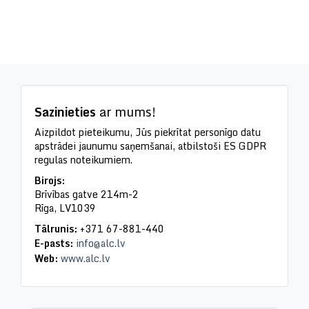
Sazinieties
ar mums!
Aizpildot pieteikumu, Jūs piekrītat personīgo datu
apstrādei jaunumu saņemšanai, atbilstoši ES GDPR
regulas noteikumiem.
Birojs:
Brīvības gatve 214m-2
Rīga, LV1039
Tālrunis:
+371 67-881-440
E-pasts:
i
nfo@alc.lv
Web:
w
ww.alc.lv