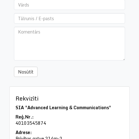
Vārds
*
Tālrunis
/
Komentārs
E-
pasts
*
Nosūtīt
Rekvizīti
SIA "Advanced Learning & Communications"
Reģ.Nr.:
40103545874
Adrese:
Brīvības gatve 214m-2