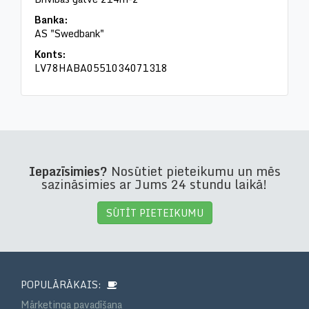
Banka:
AS "Swedbank"
Konts:
LV78HABA0551034071318
Iepazīsimies?
Nosūtiet pieteikumu un mēs
sazināsimies ar Jums 24 stundu laikā!
SŪTĪT PIETEIKUMU
POPULĀRĀKAIS:
Mārketinga pavadīšana