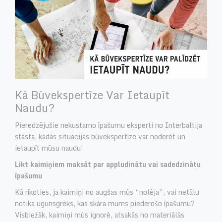
Kā Būvekspertīze Var Ietaupīt
Naudu?
Pieredzējušie nekustamo īpašumu eksperti no Interbaltija
stāsta, kādās situācijās būvekspertīze var noderēt un
ietaupīt mūsu naudu!
Likt kaimiņiem maksāt par appludinātu vai sadedzinātu
īpašumu
Kā rīkoties, ja kaimiņi no augšas mūs “nolēja”, vai netālu
notika ugunsgrēks, kas skāra mums piederošo īpašumu?
Visbiežāk, kaimiņi mūs ignorē, atsakās no materiālās