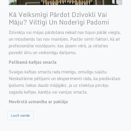
Kā Veiksmīgi Pārdot Dzīvokli Vai
Māju? Viltīgi Un Noderīgi Padomi
Dzīvokļa vai mājas pārdošana nekad nav bijusi pārāk viegla,
un mūsdienās tas nav mainījies. Pastāv simti faktori, kā arī
profesionālie noslēpumi, kas jāņem vērā, ja vēlaties
paveikt ātru un veiksmīgu darījumu.
Patīkamā kafijas smarža
Svaigas kafijas smarža rada mierīgu, omulīgu sajūtu.
Neskaitāmie pētījumi un eksperimenti rāda, ka piedāvātais
īpašums liekas daudz mājīgāks, ja uz sliekšņa pircēju
sagaida kafijas, kanēļa vai vaniļas smarža.
Novērstā uzmanība ar paklāju
Lasīt vairāk