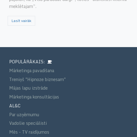
meklētajam”.
Lasīt vairāk
POPULĀRĀKAIS:
Mārketinga pavadīšana
Treniņš "Hipnoze biznesam"
Mājas lapu izstrāde
Mārketinga konsultācijas
AL&C
Par uzņēmumu
Vadošie speciālisti
Mēs - TV raidījumos