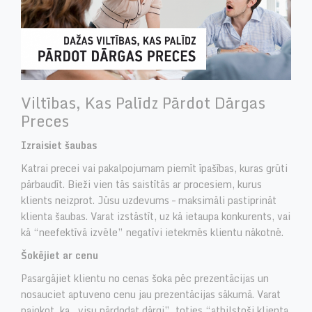
Viltības, Kas Palīdz Pārdot Dārgas
Preces
Izraisiet šaubas
Katrai precei vai pakalpojumam piemīt īpašības, kuras grūti
pārbaudīt. Bieži vien tās saistītās ar procesiem, kurus
klients neizprot. Jūsu uzdevums – maksimāli pastiprināt
klienta šaubas. Varat izstāstīt, uz kā ietaupa konkurents, vai
kā “neefektīvā izvēle” negatīvi ietekmēs klientu nākotnē.
Šokējiet ar cenu
Pasargājiet klientu no cenas šoka pēc prezentācijas un
nosauciet aptuveno cenu jau prezentācijas sākumā. Varat
pajokot, ka „visu pārdodat dārgi”, toties “atbilstoši klienta