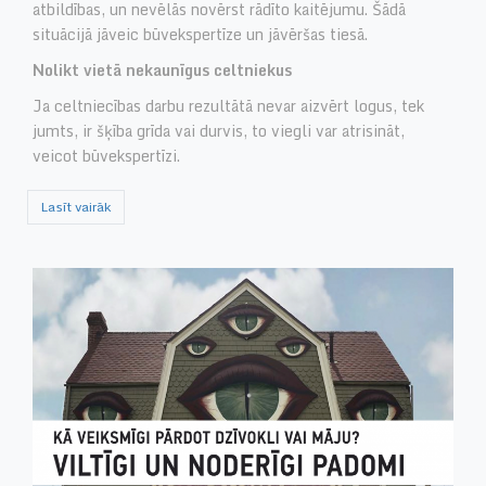
atbildības, un nevēlās novērst rādīto kaitējumu. Šādā
situācijā jāveic būvekspertīze un jāvēršas tiesā.
Nolikt vietā nekaunīgus celtniekus
Ja celtniecības darbu rezultātā nevar aizvērt logus, tek
jumts, ir šķība grīda vai durvis, to viegli var atrisināt,
veicot būvekspertīzi.
Lasīt vairāk