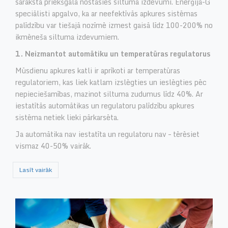
saraksta priekšgalā nostāsies siltuma izdevumi. Enerģija-G
speciālisti apgalvo, ka ar neefektīvās apkures sistēmas
palīdzību var tiešajā nozīmē izmest gaisā līdz 100-200% no
ikmēneša siltuma izdevumiem.
1. Neizmantot automātiku un temperatūras regulatorus
Mūsdienu apkures katli ir aprīkoti ar temperatūras
regulatoriem, kas liek katlam izslēgties un ieslēgties pēc
nepieciešamības, mazinot siltuma zudumus līdz 40%. Ar
iestatītās automātikas un regulatoru palīdzību apkures
sistēma netiek lieki pārkarsēta.
Ja automātika nav iestatīta un regulatoru nav – tērēsiet
vismaz 40-50% vairāk.
Lasīt vairāk