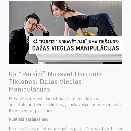
Kā “pareizi” Nokavēt Darījuma
Tikšanos: Dažas Vieglas
Manipulācijas
Mēs lieliski zinām, ka likt gaidīt – nepieklājīgi un
bezatbildīgi. Taču kā rīkoties, ja nokavēšana ir neizbēgama?
Kā visu vērst par labu?
Publiski sarājiet sevi
Pēc ierašanās, esiet noraizējušies pa to, “cik slikti, ir tas ka