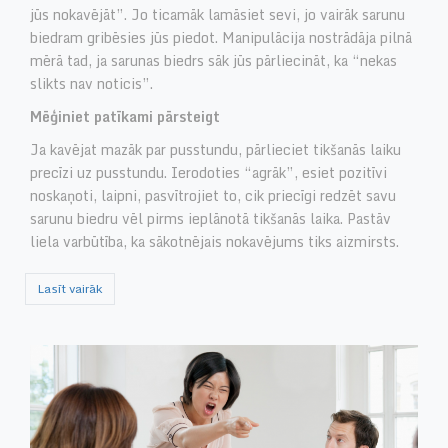
jūs nokavējāt”. Jo ticamāk lamāsiet sevi, jo vairāk sarunu
biedram gribēsies jūs piedot. Manipulācija nostrādāja pilnā
mērā tad, ja sarunas biedrs sāk jūs pārliecināt, ka “nekas
slikts nav noticis”.
Mēģiniet patīkami pārsteigt
Ja kavējat mazāk par pusstundu, pārlieciet tikšanās laiku
precīzi uz pusstundu. Ierodoties “agrāk”, esiet pozitīvi
noskaņoti, laipni, pasvītrojiet to, cik priecīgi redzēt savu
sarunu biedru vēl pirms ieplānotā tikšanās laika. Pastāv
liela varbūtība, ka sākotnējais nokavējums tiks aizmirsts.
Lasīt vairāk