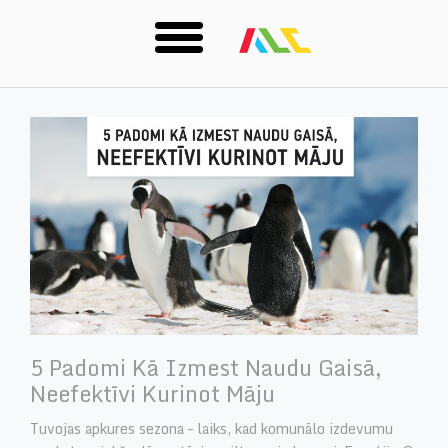
Skip
to
main
content
5 Padomi Kā Izmest Naudu Gaisā,
Neefektīvi Kurinot Māju
Tuvojas apkures sezona – laiks, kad komunālo izdevumu