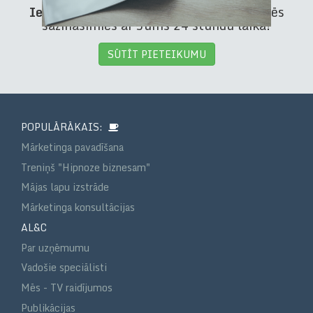
Iepazīsimies?
Nosūtiet pieteikumu un mēs
sazināsimies ar Jums 24 stundu laikā!
SŪTĪT PIETEIKUMU
POPULĀRĀKAIS:
Mārketinga pavadīšana
Treniņš "Hipnoze biznesam"
Mājas lapu izstrāde
Mārketinga konsultācijas
AL&C
Par uzņēmumu
Vadošie speciālisti
Mēs - TV raidījumos
Publikācijas