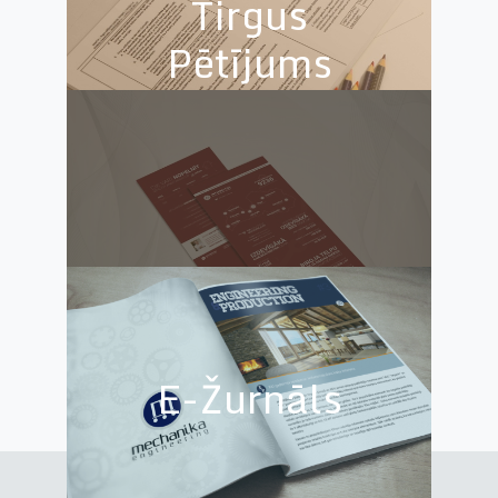
Tirgus
Pētījums
Real Estate
Index
E-Žurnāls