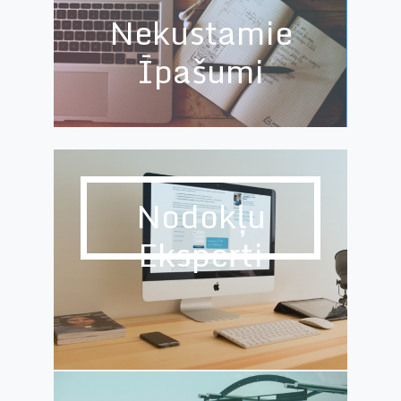
Nekustamie
Īpašumi
Nodokļu
Eksperti