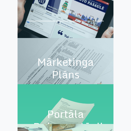
SEKOTĀJI, KURIEM PATĪK RAŽOŠANAS
TEHNOLOĢIJAS UN ROBOTI
Mārketinga
Plāns
Portāla
Dokumentācija