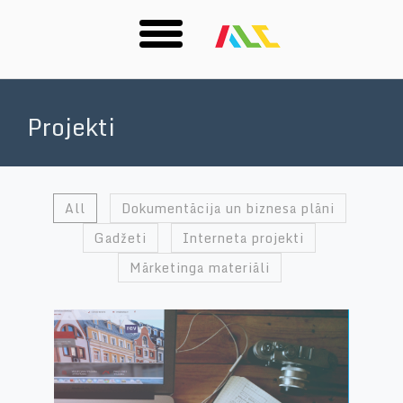
Skip
to
Projekti
main
content
All
Dokumentācija un biznesa plāni
Gadžeti
Interneta projekti
Mārketinga materiāli