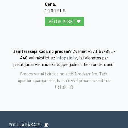
Cena:
10.00 EUR
VĒLOS PIRKT
Ieinteresēja kāda no precēm?
Zvaniet +371 67-881-
440 vai rakstiet uz
info@alc.lv
, lai vienotos par
pasūtījuma vienību skaitu, piegādes adresi un termiņu!
Preces var atšķirties no attēlā redzamām. Taču
apsolām parūpēties, lai arī dzīvē preces izskatītos
lieliski!
POPULĀRĀKAIS: