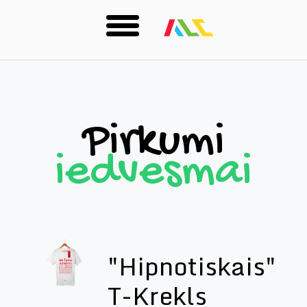
Skip
to
main
content
Pirkumi
iedvesmai
"Hipnotiskais"
T-Krekls