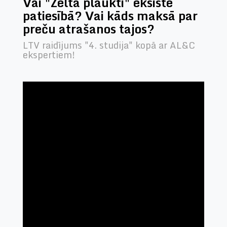
Vai "Zelta plaukti" eksistē
patiesībā? Vai kāds maksā par
preču atrašanos tajos?
LTV raidījums "4. studija" kopā ar AL&C
ekspertiem!