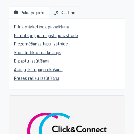
Pakalpojumi
Kastingi
Pilna mārketinga pavadīšana
Pārdotspējīgu mājaslapu izstrāde
Piezemēšanas lapu izstrāde
Sociālo tīklu mārketings
E-pastu izsūtīšana
Akciju, kampaņu rīkošana
Preses relīžu izsūtīšana