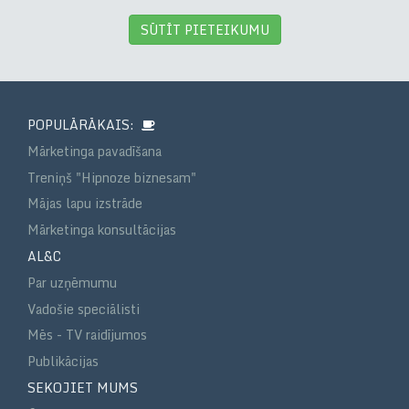
SŪTĪT PIETEIKUMU
POPULĀRĀKAIS:
Mārketinga pavadīšana
Treniņš "Hipnoze biznesam"
Mājas lapu izstrāde
Mārketinga konsultācijas
AL&C
Par uzņēmumu
Vadošie speciālisti
Mēs - TV raidījumos
Publikācijas
SEKOJIET MUMS