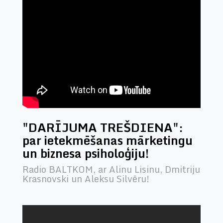
"DARĪJUMA TREŠDIENA":
par ietekmēšanas mārketingu
un biznesa psiholoģiju!
Radio BALTKOM, ar Alinu Lisinu, Dmitriju
Krasnovski un Aleksu Silvēru!