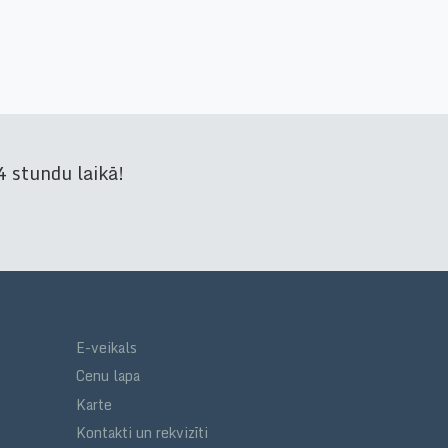
 stundu laikā!
E-veikals
Cenu lapa
Karte
Kontakti un rekvizīti