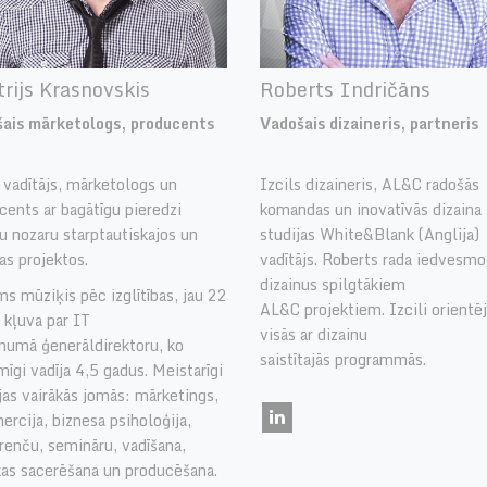
rijs Krasnovskis
Roberts Indričāns
ais mārketologs, producents
Vadošais dizaineris, partneris
vadītājs, mārketologs un
Izcils dizaineris, AL&C radošās
cents ar bagātīgu pieredzi
komandas un inovatīvās dizaina
u nozaru starptautiskajos un
studijas White&Blank (Anglija)
as projektos.
vadītājs. Roberts rada iedvesmo
dizainus spilgtākiem
s mūziķis pēc izglītības, jau 22
AL&C projektiem. Izcili orientē
 kļuva par IT
visās ar dizainu
umā ģenerāldirektoru, ko
saistītajās programmās.
īgi vadīja 4,5 gadus. Meistarīgi
jas vairākās jomās: mārketings,
ercija, biznesa psiholoģija,
renču, semināru, vadīšana,
as sacerēšana un producēšana.