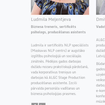
Ludmila Meļentjeva
Dmit
Biznesa treneris, sertificēts
Vadoš
psihologs, producēšanas asistents
AL&C 
Ludmila ir sertificēts NLP speciālists
produ
(Maskavas NLP centrs) ar augstāko
dažād
izglītību psiholoģijā un sociālajās
Latvij
zinātnēs. Pēdējos gados darbojas
Būdam
dažādu nozaru prakstiskajā pārdošanā,
gados
vada korporatīvus treniņus un
uzņēm
darbojas kā AL&C Stage Production
veiksm
producēšanas asistente. Izcili
darbo
pārvalda personāla vadīšanas un
e-kom
biznesa psiholoģijas prasmes.
konfe
mūzik