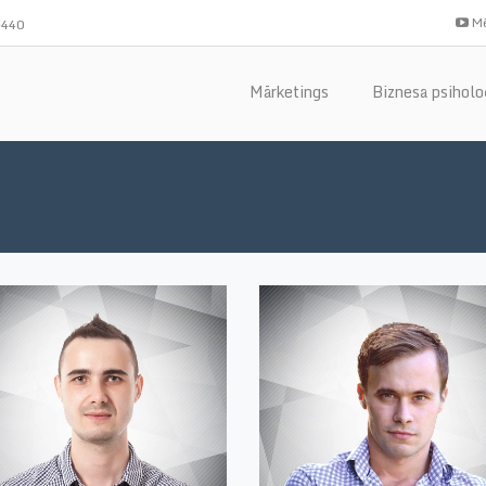
Mē
-440
Mārketings
Biznesa psiholo