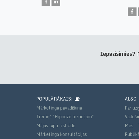
Iepazīsimies?
N
POPULĀRĀKAIS:
AL&C
Mārketinga pavadīšana
Par u
Treniņš "Hipnoze biznesam"
Vadošie
Mājas lapu izstrāde
Mēs - 
Mārketinga konsultācijas
Publikā