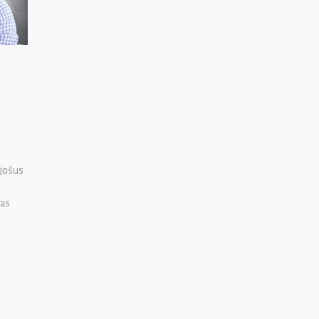
jošus
jas