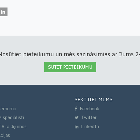
osūtiet pieteikumu un mēs sazināsimies ar Jums 24
SŪTĪT PIETEIKUMU
SEKOJIET MUMS
zņēmumu
Facebook
 speciālisti
Twitter
TV raidījumos
LinkedIn
cijas