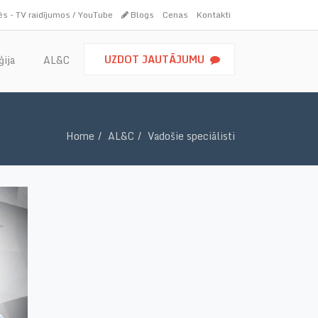
s - TV raidījumos / YouTube
Blogs
Cenas
Kontakti
UZDOT JAUTĀJUMU
ģija
AL&C
Home
AL&C
Vadošie speciālisti