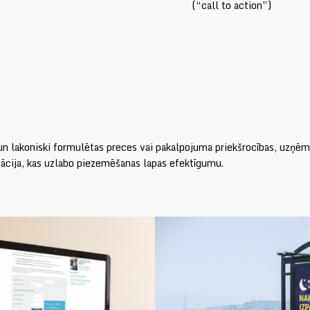
(“call to action”)
i un lakoniski formulētas preces vai pakalpojuma priekšrocības, uzņ
mācija, kas uzlabo piezemēšanas lapas efektīgumu.