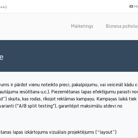
Mē
-440
Mārketings
Biznesa psiholo
e
ms ir pārdot vienu noteikto preci, pakalpojumu, vai veicināt kādu c
 jautājuma iesūtīšana u.c.). Piezemēšanas lapas efektīgumu parasti no
ad”) skaita, kas rodas, rīkojot reklāmas kampaņu. Kampaņas laikā tiek
arianti ("A/B split testing"),
garantējot maksimālu atdevi no
anas lapas izkārtojuma vizuālais projektējums (“layout”)