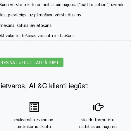
šanu vērsto tekstu un rīcības aicinājuma ("call to action") izveide
gs, pievilcīgs, uz pārdošanu vērsts dizains
mēšana, satura ievietošana
ektīvāko testēšanas variantu iestatīšana
TIES VAI UZDOT JAUTĀJUMU
etvaros, AL&C klienti iegūst:
maksimālu zvanu un
skaidri formulētu
pieteikumu skaitu
darbības aicinājumu