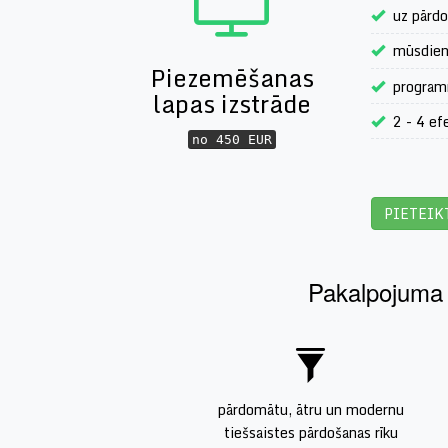
uz pārdo
mūsdienī
Piezemēšanas
program
lapas izstrāde
2 - 4 ef
no 450 EUR
PIETEIK
Pakalpojuma i
pārdomātu, ātru un modernu
tiešsaistes pārdošanas rīku