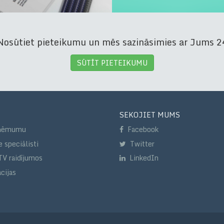
osūtiet pieteikumu un mēs sazināsimies ar Jums 24
SŪTĪT PIETEIKUMU
SEKOJIET MUMS
zņēmumu
Facebook
 speciālisti
Twitter
TV raidījumos
LinkedIn
cijas