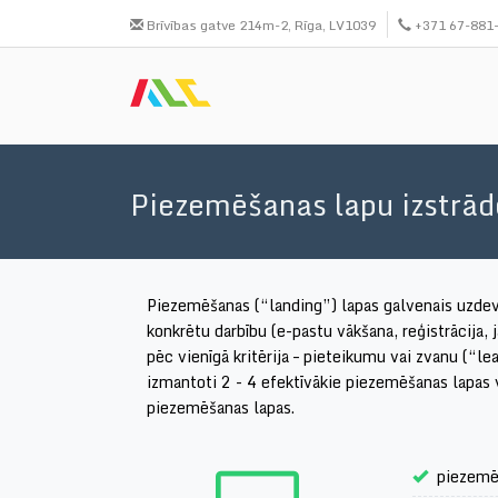
Skip
Brīvības gatve 214m-2, Rīga, LV1039
+371 67-881
to
main
content
Piezemēšanas lapu izstrād
Piezemēšanas (“landing”) lapas galvenais uzdevu
konkrētu darbību (e-pastu vākšana, reģistrācija,
pēc vienīgā kritērija – pieteikumu vai zvanu (“le
izmantoti 2 - 4 efektīvākie piezemēšanas lapas v
piezemēšanas lapas.
piezemēš