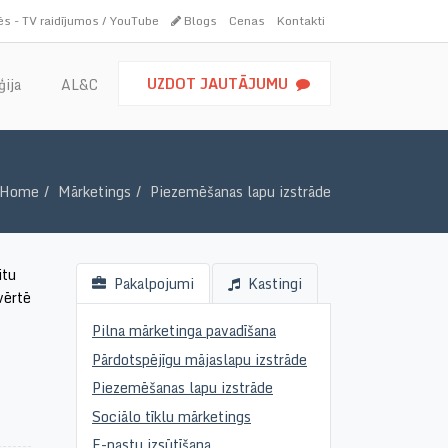
s - TV raidījumos / YouTube
Blogs
Cenas
Kontakti
UZDOT JAUTĀJUMU
ģija
AL&C
Home
Mārketings
Piezemēšanas lapu izstrāde
itu
Pakalpojumi
Kastingi
vērtē
Pilna mārketinga pavadīšana
Pārdotspējīgu mājaslapu izstrāde
Piezemēšanas lapu izstrāde
Sociālo tīklu mārketings
E-pastu izsūtīšana