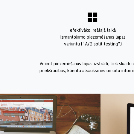
efektīvāko,
reālajā laikā
izmantojamo piezemēšanas
lapas
variantu
(“A/B split testing”)
Veicot piezemēšanas lapas izstrādi, tiek skaidr
priekšrocības, klientu atsauksmes un cita infor