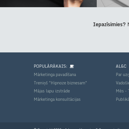
Iepazīsimies?
N
POPULĀRĀKAIS:
AL&C
Mārketinga pavadīšana
Par u
Treniņš "Hipnoze biznesam"
Vadošie
Mājas lapu izstrāde
Mēs - 
Mārketinga konsultācijas
Publikā