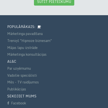
SŪTĪT PIETEIKUMU
POPULĀRĀKAIS:
Mārketinga pavadīšana
Treniņš "Hipnoze biznesam"
Mājas lapu izstrāde
Mārketinga konsultācijas
AL&C
Par uzņēmumu
Vadošie speciālisti
Mēs - TV raidījumos
Publikācijas
SEKOJIET MUMS
Facebook