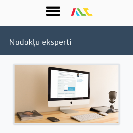
Skip
to
Nodokļu eksperti
main
content