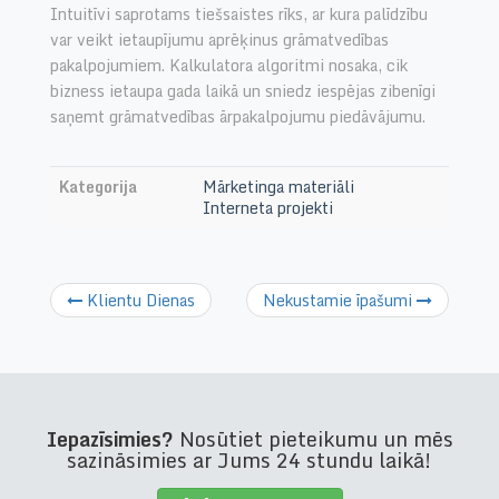
Intuitīvi saprotams tiešsaistes rīks, ar kura palīdzību
var veikt ietaupījumu aprēķinus grāmatvedības
pakalpojumiem. Kalkulatora algoritmi nosaka, cik
bizness ietaupa gada laikā un sniedz iespējas zibenīgi
saņemt grāmatvedības ārpakalpojumu piedāvājumu.
Kategorija
Mārketinga materiāli
Interneta projekti
Klientu Dienas
Nekustamie īpašumi
Iepazīsimies?
Nosūtiet pieteikumu un mēs
sazināsimies ar Jums 24 stundu laikā!