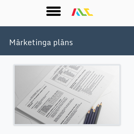
Skip
to
Mārketinga plāns
main
content