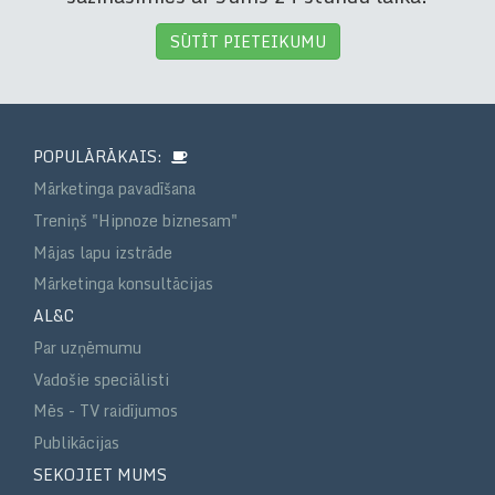
SŪTĪT PIETEIKUMU
POPULĀRĀKAIS:
Mārketinga pavadīšana
Treniņš "Hipnoze biznesam"
Mājas lapu izstrāde
Mārketinga konsultācijas
AL&C
Par uzņēmumu
Vadošie speciālisti
Mēs - TV raidījumos
Publikācijas
SEKOJIET MUMS