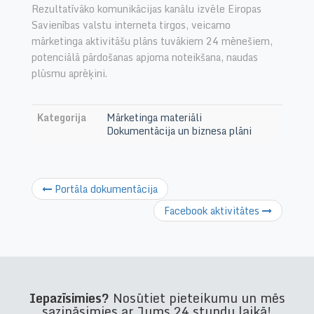
Rezultatīvāko komunikācijas kanālu izvēle Eiropas
Savienības valstu interneta tirgos, veicamo
mārketinga aktivitāšu plāns tuvākiem 24 mēnešiem,
potenciālā pārdošanas apjoma noteikšana, naudas
plūsmu aprēķini.
Kategorija
Mārketinga materiāli
Dokumentācija un biznesa plāni
Portāla dokumentācija
Facebook aktivitātes
Iepazīsimies?
Nosūtiet pieteikumu un mēs
sazināsimies ar Jums 24 stundu laikā!