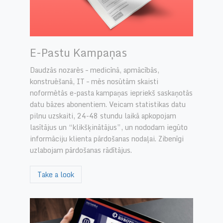
E-Pastu Kampaņas
Daudzās nozarēs – medicīnā, apmācībās,
konstruēšanā, IT – mēs nosūtām skaisti
noformētās e-pasta kampaņas iepriekš saskaņotās
datu bāzes abonentiem. Veicam statistikas datu
pilnu uzskaiti, 24-48 stundu laikā apkopojam
lasītājus un “klikšķinātājus”, un nododam iegūto
informāciju klienta pārdošanas nodaļai. Zibenīgi
uzlabojam pārdošanas rādītājus.
Take a look