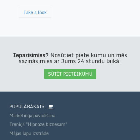
Take a look
Iepazīsimies?
Nosūtiet pieteikumu un mēs
sazināsimies ar Jums 24 stundu laikā!
SŪTĪT PIETEIKUMU
POPULĀRĀKAIS:
Mārketinga pavadīšana
Treniņš "Hipnoze biznesam"
Mājas lapu izstrāde