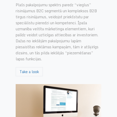
Plašs pakalpojumu spektrs paredz “vieglus”
risinājumus B2C segmentā un kompleksos B2B
tirgus risinājumus, veidojot priekšstatu par
speciālistu pieredzi un kompetenci. Īpaša
uzmanība veltīta mārketinga elementiem, kuri
palīdz veidot uzticīgas attiecības ar investoriem.
Dažas no iekšējām pakalpojumu lapām
piesaistītas reklāmas kampaņām, tām ir atšķirīgs
dizains, un tās pilda iekšējās “piezemēšanas”
lapas funkcijas.
Take a look