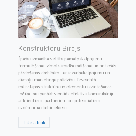
Konstruktoru Birojs
Īpaša uzmanība veltīta pamatpakalpojumu
formulēšanai, zīmola imidža radīšanai un netiešās
pārdošanas darbībām – ar ievadpakalpojumu un
divsoļu mārketinga palīdzību. Izveidotā
mājaslapas struktūra un elementu izvietošanas
loģika ļauj panākt vienlīdz efektīvu komunikāciju
ar klientiem, partneriem un potenciāliem
uzņēmuma darbiniekiem.
Take a look