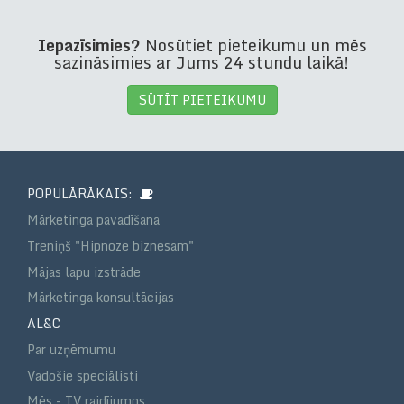
Iepazīsimies?
Nosūtiet pieteikumu un mēs
sazināsimies ar Jums 24 stundu laikā!
SŪTĪT PIETEIKUMU
POPULĀRĀKAIS:
Mārketinga pavadīšana
Treniņš "Hipnoze biznesam"
Mājas lapu izstrāde
Mārketinga konsultācijas
AL&C
Par uzņēmumu
Vadošie speciālisti
Mēs - TV raidījumos