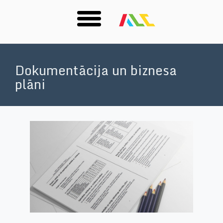
Skip
to
Dokumentācija un biznesa
main
plāni
content