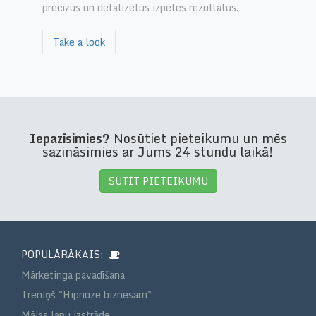
precīzus un detalizētus izpētes rezultātus.
Take a look
Iepazīsimies?
Nosūtiet pieteikumu un mēs
sazināsimies ar Jums 24 stundu laikā!
SŪTĪT PIETEIKUMU
POPULĀRĀKAIS:
Mārketinga pavadīšana
Treniņš "Hipnoze biznesam"
Mājas lapu izstrāde