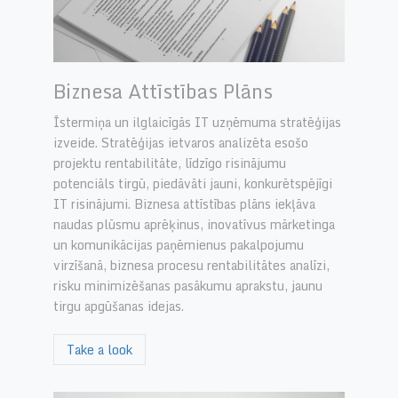
Biznesa Attīstības Plāns
Īstermiņa un ilglaicīgās IT uzņēmuma stratēģijas
izveide. Stratēģijas ietvaros analizēta esošo
projektu rentabilitāte, līdzīgo risinājumu
potenciāls tirgū, piedāvāti jauni, konkurētspējīgi
IT risinājumi. Biznesa attīstības plāns iekļāva
naudas plūsmu aprēķinus, inovatīvus mārketinga
un komunikācijas paņēmienus pakalpojumu
virzīšanā, biznesa procesu rentabilitātes analīzi,
risku minimizēšanas pasākumu aprakstu, jaunu
tirgu apgūšanas idejas.
Take a look